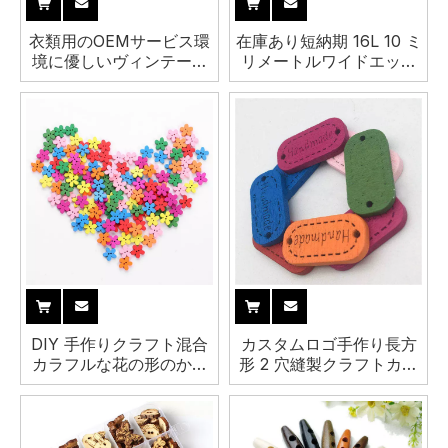
衣類用のOEMサービス環
在庫あり短納期 16L 10 ミ
境に優しいヴィンテージ
リメートルワイドエッジ
レトロ天然木シャンクボ
カラフルな 4 穴ベビーウ
タン
ッドボタンシャツ用
DIY 手作りクラフト混合
カスタムロゴ手作り長方
カラフルな花の形のかわ
形 2 穴縫製クラフトカラ
いい子供木製ボタン衣料
フルな DIY プレート木製
用
ボタンラベルタグ