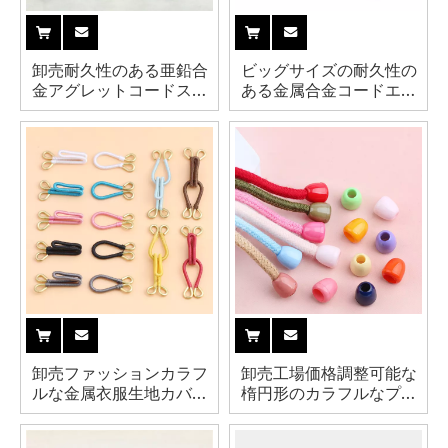
卸売耐久性のある亜鉛合
ビッグサイズの耐久性の
金アグレットコードスト
ある金属合金コードエン
ッパー金属ヒントドロー
ドキャップアグレットパ
コード巾着コード
ーカーストリング用
卸売ファッションカラフ
卸売工場価格調整可能な
ルな金属衣服生地カバー
楕円形のカラフルなプラ
フックとアイ閉鎖縫製用
スチック コード エンド
キャップ