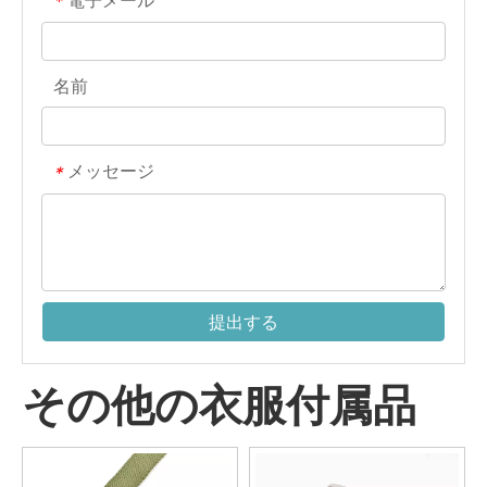
電子メール
*
名前
メッセージ
*
提出する
その他の衣服付属品