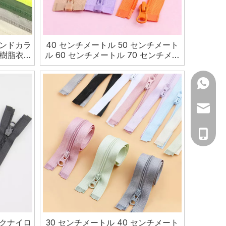
ンドカラ
40 センチメートル 50 センチメート
ク樹脂衣類
ル 60 センチメートル 70 センチメー
トル 80 センチメートル #5 カラフル
な縫製オープンエンドロングプラスチ
+86 13
ックナイロンジャケット用ジッパー
+86 15
ym@yum
accesso
+86-13
+86-15
クナイロ
30 センチメートル 40 センチメート