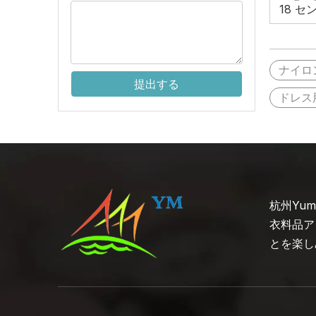
18 セ
ル卸売 
クプ
ナイロ
提出する
ドレス
杭州Yu
衣料品ア
とを楽し