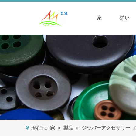
家
熱い
現在地:
家
»
製品
»
ジッパーアクセサリー