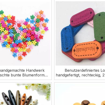
Löchern für Kleidung
 handgemachte Handwerk
Benutzerdefiniertes L
schte bunte Blumenform
handgefertigt, rechteckig, 
iche Kinder Holzknöpfe für
Nähen, Basteln, bunte DIY
Kleidung
Holzknöpfe, Etikettenan