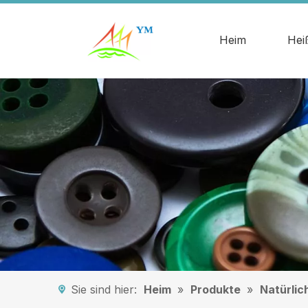
Heim
Hei
Sie sind hier:
Heim
»
Produkte
»
Natürlic