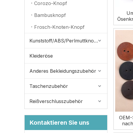
Corozo-Knopf
Um
Bambusknopf
Ösenkn
im Fab
Frosch-Knoten-Knopf
Kunststoff/ABS/Perlmuttknopf
Kleideröse
Anderes Bekleidungszubehör
Taschenzubehör
Reißverschlusszubehör
OEM-S
Kontaktieren Sie uns
nach
Holzk