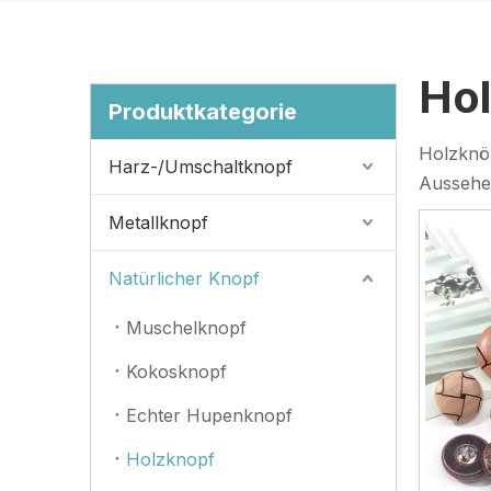
Ho
Produktkategorie
Holzknöp
Harz-/Umschaltknopf
Aussehen
Metallknopf
Natürlicher Knopf
Muschelknopf
Kokosknopf
Echter Hupenknopf
Holzknopf