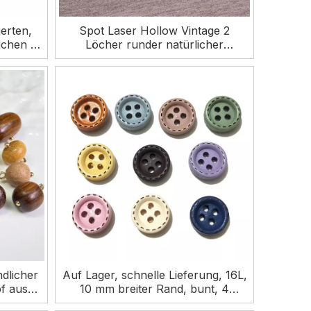
erten,
Spot Laser Hollow Vintage 2
ichen 2-
Löcher runder natürlicher
eidung
Holzknopf für Kleidung
dlicher
Auf Lager, schnelle Lieferung, 16L,
f aus
10 mm breiter Rand, bunt, 4
ng
Löcher, Baby-Holzknopf für