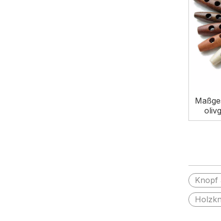
Maßges
oliv
Löch
Knopf 
Holzkn