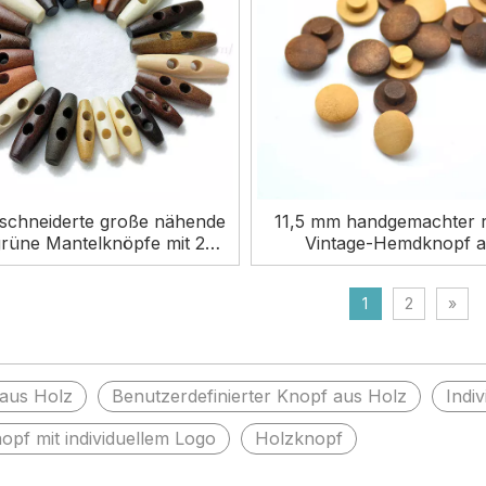
chneiderte große nähende
11,5 mm handgemachter 
grüne Mantelknöpfe mit 2
Vintage-Hemdknopf 
ern aus natürlichem Holz
natürlichem Holzscha
1
2
»
aus Holz
Benutzerdefinierter Knopf aus Holz
Indi
opf mit individuellem Logo
Holzknopf