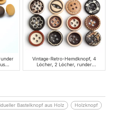
runder
Vintage-Retro-Hemdknopf, 4
aus
Löcher, 2 Löcher, runder
ft
natürlicher Holzknopf für Kleidung
vidueller Bastelknopf aus Holz
Holzknopf