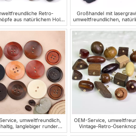
weltfreundliche Retro-
Großhandel mit lasergravi
öpfe aus natürlichem Holz
umweltfreundlichen, natürl
rikgroßhandel für Kleidung
Loch-Holzknöpfen für Kl
mit Metallrückseite
ervice, umweltfreundlich,
OEM-Service, umweltfreun
haltig, langlebiger runder
Vintage-Retro-Ösenknop
nopf mit 2 Löchern und 4
Naturholz für Kleidu