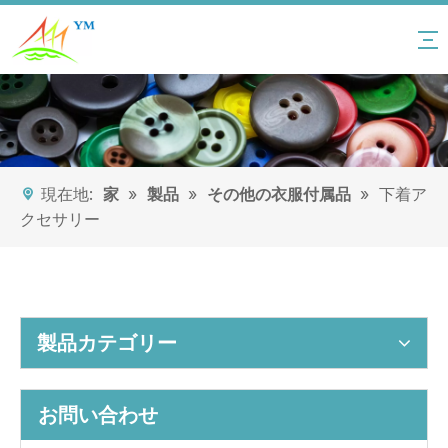
現在地:
家
»
製品
»
その他の衣服付属品
»
下着ア
クセサリー
製品カテゴリー
お問い合わせ