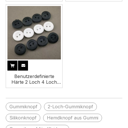
schwarz, zum Nähen, 4
Farbe, 2 Löcher,
Löcher, runder
Silikonkautschukknopf
Gummiknopf für
für Kleidung
Kleidung
Benutzerdefinierte
Härte 2 Loch 4 Loch
elastische weiche
Hemdgummiknöpfe für
Kleidung
Gummiknopf
2-Loch-Gummiknopf
Silikonknopf
Hemdknopf aus Gummi