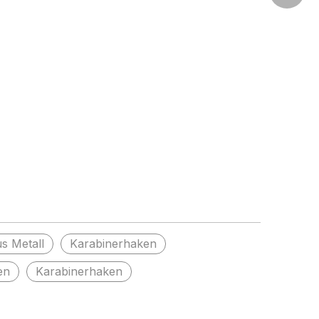
+86-15
s Metall
Karabinerhaken
en
Karabinerhaken