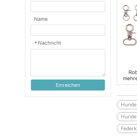
Name
Nachricht
*
Rob
mehre
Karab
Einreichen
Kara
Hunde
Hunde
Federk