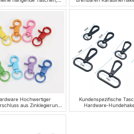
kleine hängende Taschen,
drehbaren Karabinerhak
drehbarer, drehbarer
Metall und Zinklegierun
Karabinerhaken für
Taschenzubehör
Taschenzubehör
ardware Hochwertiger
Kundenspezifische Tas
rschluss aus Zinklegierung,
Hardware-Hundehak
 drehbarer Karabinerhaken
Sicherheitsmetalldrehkarab
Metall zum Selbermachen
für Handtasche