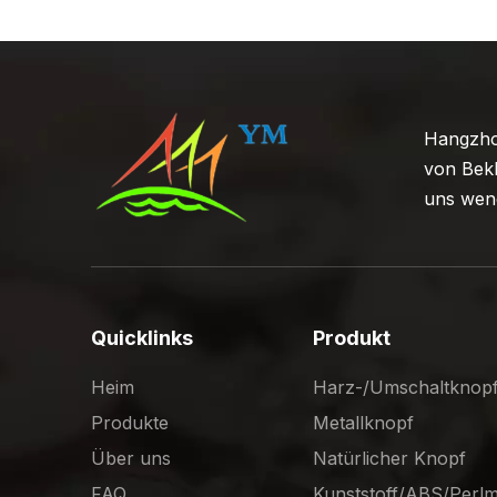
Hangzhou
von Bekl
uns wend
Quicklinks
Produkt
Heim
Harz-/Umschaltknop
Produkte
Metallknopf
Über uns
Natürlicher Knopf
FAQ
Kunststoff/ABS/Perl