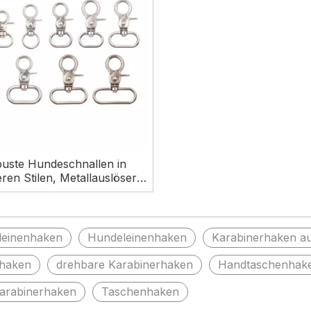
uste Hundeschnallen in
ren Stilen, Metallauslöser,
inerverschluss, drehbarer
binerhaken für die Tasche
leinenhaken
Hundeleinenhaken
Karabinerhaken au
haken
drehbare Karabinerhaken
Handtaschenhak
arabinerhaken
Taschenhaken