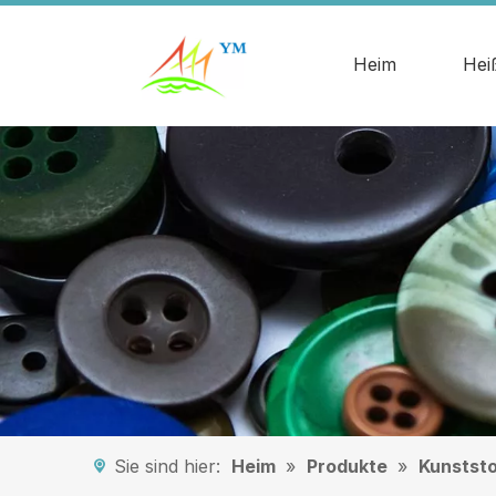
Heim
Hei
Sie sind hier:
Heim
»
Produkte
»
Kunstst