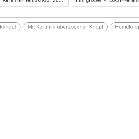
r Keramik-Hemdknopf zum
mm großer 4-Loch-Keram
Nähen zum Verkauf
für Hemden
kknopf
Mit Keramik überzogener Knopf
Hemdknop