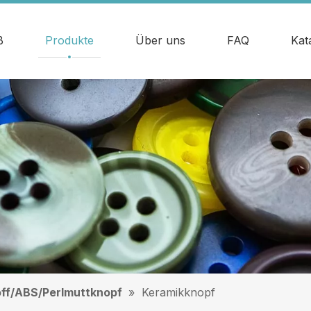
ß
Produkte
Über uns
FAQ
Kat
off/ABS/Perlmuttknopf
»
Keramikknopf