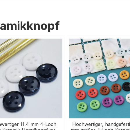
ramikknopf
wertiger 11,4 mm 4-Loch
Hochwertiger, handgeferti