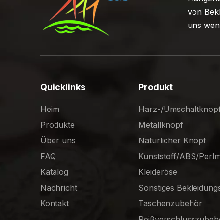
von Bekl
uns wend
Quicklinks
Produkt
Heim
Harz-/Umschaltknop
Produkte
Metallknopf
Über uns
Natürlicher Knopf
FAQ
Kunststoff/ABS/Perl
Katalog
Kleideröse
Nachricht
Sonstiges Bekleidun
Kontakt
Taschenzubehör
Reißverschlusszubeh