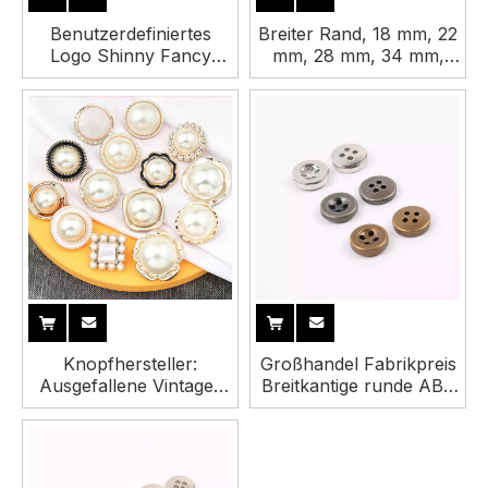
Benutzerdefiniertes
Breiter Rand, 18 mm, 22
Logo Shinny Fancy
mm, 28 mm, 34 mm,
Clothing Down Hole Flat
bunt, 4 Löcher, runde,
Shirt ABS-Ösenknopf
beflockte Samtknöpfe
für Kleidung
Knopfhersteller:
Großhandel Fabrikpreis
Ausgefallene Vintage-
Breitkantige runde ABS
Ösenknöpfe aus
4-Loch-Knöpfe für
Kunststoff für Kleidung
Kleidung