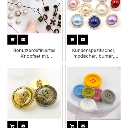
Benutzerdefiniertes
Kundenspezifischer,
Knopfset mit
modischer, bunter,
abnehmbarer
runder Kunststoff-
dekorativer Pin-
Mantel-Perlen-
Rückseite, ABS-
Ösenknopf im Vintage-
Kunststoffknopf für
Stil f�
Kleidung