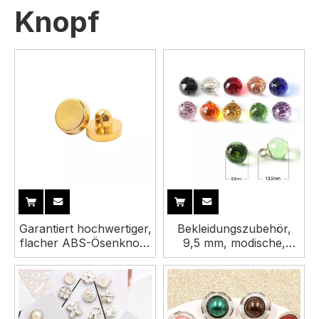
Knopf
Garantiert hochwertiger,
Bekleidungszubehör,
flacher ABS-Ösenknopf
9,5 mm, modische,
mit ausgefallenem
ausgefallene Nähen,
Schaft und Loch
bunte Metall-
Glasknöpfe für Hemden