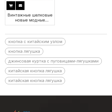
Винтажные шелковые
новые модные
пуговицы Cheongsam
Hanfu, китайская
застежка-лягушка,
пуговицы с китайским
кнопка с китайским узлом
узлом
кнопка лягушка
джинсовая куртка с пуговицами-лягушками
китайская кнопка лягушка
китайская кнопка лягушка