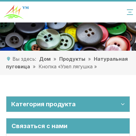
Вы здесь:
Дом
»
Продукты
»
Натуральная
пуговица
»
Кнопка «Узел лягушка »
Категория продукта
Связаться с нами