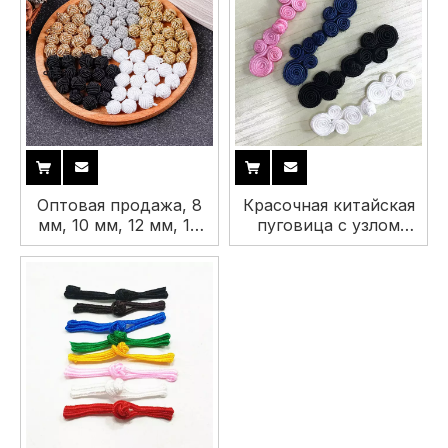
рубашки
Оптовая продажа, 8
Красочная китайская
мм, 10 мм, 12 мм, 14
пуговица с узлом
мм, винтажная
шеф-повара
акриловая пуговица в
Cheongsam Hanfu
форме шара для
ручной работы для
Cheongsam и Hanfu
одежды