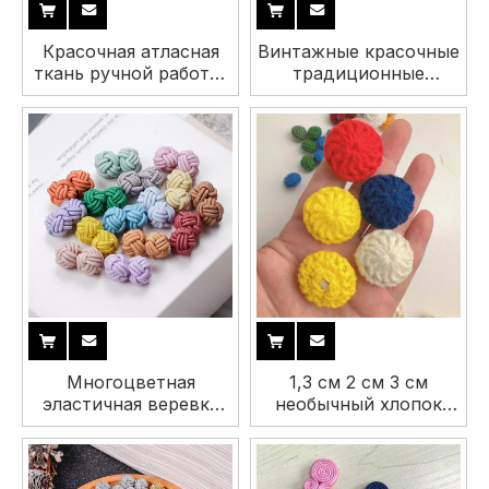
Красочная атласная
Винтажные красочные
ткань ручной работы,
традиционные
винтажная
китайские ткани
традиционная
Санти, пуговицы в
китайская пуговица с
виде лягушки с узлом
узлом для костюма
Тан и декоративными
Cheongsam Hanfu Tang
бусинами
Многоцветная
1,3 см 2 см 3 см
эластичная веревка
необычный хлопок
ручной работы с
пришить крючком
запонками и
пуговицу для одежды
пуговицами для