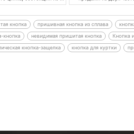
, пришитая полая кнопка-
металлической латуни 
застежка
кнопку для куртк
тая кнопка
пришивная кнопка из сплава
кнопк
а-кнопка
невидимая пришитая кнопка
Кнопка и
лическая кнопка-защелка
кнопка для куртки
пр