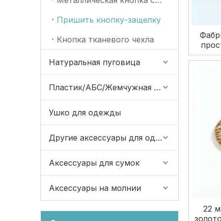
Металлическая кнопка с 4 отверстиями
Пришить кнопку-защелку
Фабр
Кнопка тканевого чехла
прос
ме
Натуральная пуговица
лату
Пластик/АБС/Жемчужная кнопка
Ушко для одежды
Другие аксессуары для одежды
Аксессуары для сумок
Аксессуары на молнии
22 
золото