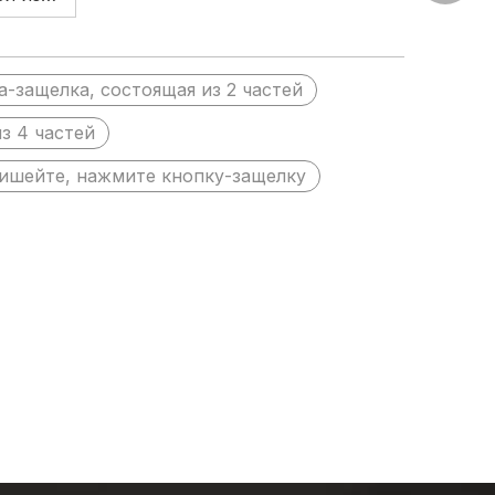
пришить
+86-15
и
а-защелка, состоящая из 2 частей
з 4 частей
ишейте, нажмите кнопку-защелку