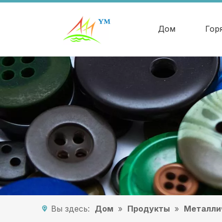
Дом
Гор
Вы здесь:
Дом
»
Продукты
»
Металли