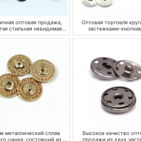
ичная оптовая продажа,
Оптовая торговля кру
тая стильная невидимая
застежками-кнопка
таллическая застежка,
латунными металличе
нная пришивная кнопка
пришивными кнопками
одежды
мм металлический сплав
Высокое качество оп
го цинка, состоящий из 2
продажи из двух част