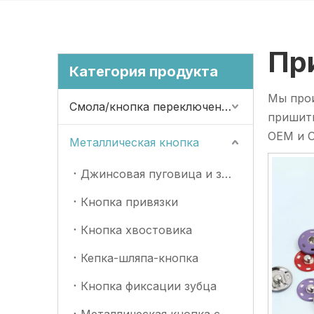
Пр
Категория продукта
Мы прои
Смола/кнопка переключения
пришиты
OEM и O
Металлическая кнопка
Джинсовая пуговица и заклепка
Кнопка привязки
Кнопка хвостовика
Кепка-шляпа-кнопка
Кнопка фиксации зубца