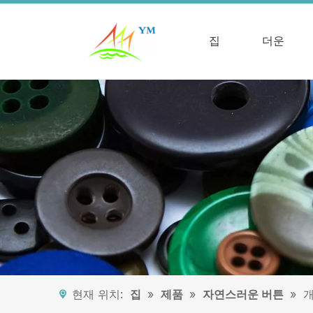
집
더운
현재 위치:
집
»
제품
»
자연스러운 버튼
»
개