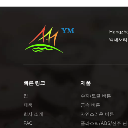
Hangz
액세서리
빠른 링크
제품
집
수지/토글 버튼
제품
금속 버튼
회사 소개
자연스러운 버튼
FAQ
플라스틱/ABS/진주 