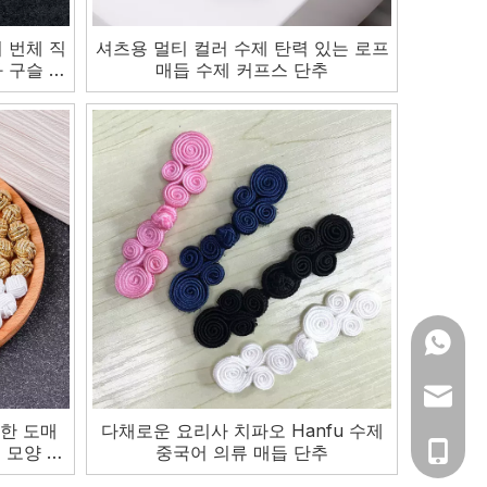
어 번체 직
셔츠용 멀티 컬러 수제 탄력 있는 로프
 구슬 장
매듭 수제 커프스 단추
+86 13
+86 15
ym@yum
 대한 도매
다채로운 요리사 치파오 Hanfu 수제
공 모양 빈
중국어 의류 매듭 단추
accesso
0138-6
추