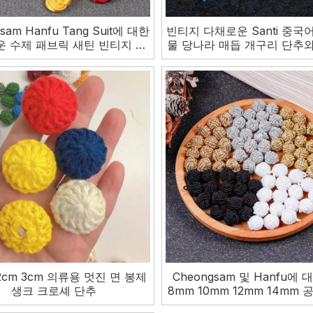
sam Hanfu Tang Suit에 대한
빈티지 다채로운 Santi 중국
 수제 패브릭 새틴 빈티지 중
물 당나라 매듭 개구리 단추와
국어 번체 매듭 버튼
식
 2cm 3cm 의류용 멋진 면 봉제
Cheongsam 및 Hanfu에
생크 크로셰 단추
8mm 10mm 12mm 14mm 
티지 아크릴 정강이 단