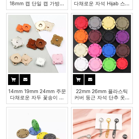
18mm 캡 단일 캡 가방용
다채로운 자석 Hijab 스카
원형 자석 스냅 버튼
프 안전핀 단추
14mm 19mm 24mm 주문
22mm 26mm 플라스틱
다채로운 자두 꽃송이 금
커버 둥근 자석 단추 옷을
속 스냅 잠그개 꿰매는 자
위한 경쟁가격 자석 단추
석 스냅 단추