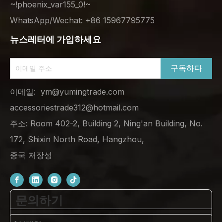
~!phoenix_var155_0!~
WhatsApp/Wechat: +86 15967795775
뉴스레터에 가입하세요
구독하다
이메일:
ym@yumingtrade.com
accessoriestrade312@hotmail.com
주소: Room 402-2, Building 2, Ning'an Building, No.
172, Shixin North Road, Hangzhou,
중국 저장성
문의하기