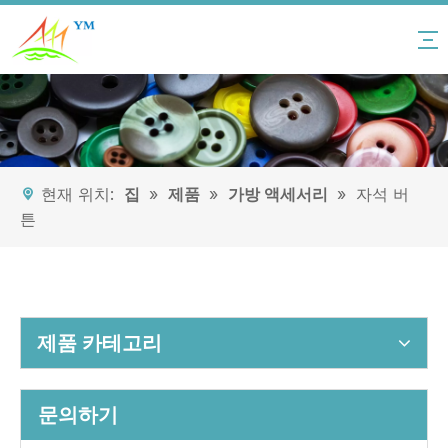
현재 위치:
집
»
제품
»
가방 액세서리
»
자석 버
튼
제품 카테고리
문의하기