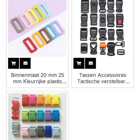
Binnenmaat 20 mm 25
Tassen Accessoires
mm Kleurrijke plastic
Tactische verstelbare
nylon gesp
zijontgrendeling Snelle
Rechthoekige riemgesp
ontgrendeling Zwarte
plastic gesp