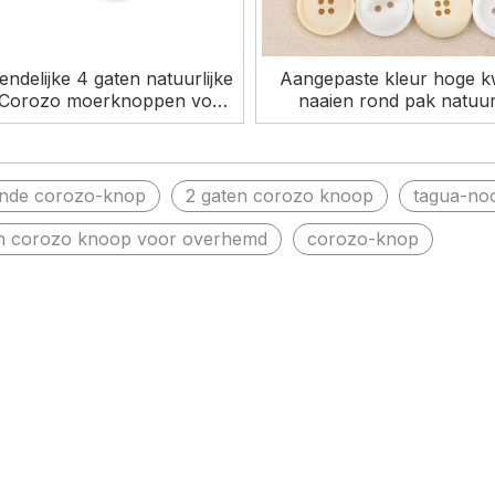
endelijke 4 gaten natuurlijke
Aangepaste kleur hoge kw
 Corozo moerknoppen voor
naaien rond pak natuurl
kleding
Corozo-knoppen voor kl
nde corozo-knop
2 gaten corozo knoop
tagua-no
n corozo knoop voor overhemd
corozo-knop