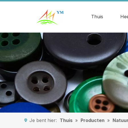
Thuis
Hee
Je bent hier:
Thuis
»
Producten
»
Natuur