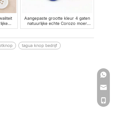
aliteit
Aangepaste grootte kleur 4 gaten
ijke
natuurlijke echte Corozo moer
eding
knop voor pak
otknop
tagua knop bedrijf
+86 13
+86 15
ym@yum
accesso
+86-13
+86-15