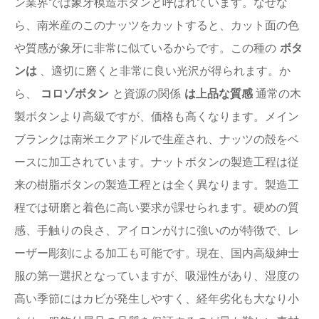
ン業界では象牙模造ボタンと呼ばれています。なぜな
ら、南米産のこのナッツをカットすると、カット面の色
や質感が象牙に非常に似ているからです。この種の
ボタ
ンは
、適切に磨くと非常に良い光沢が得られます。か
ら、
コロゾボタン
と資源の関係
は上品な質感
通常の木
製ボタンより高級ですが、価格も高くなります。メイン
ブランクは南米エクアドルで生産され、ナッツの殻をベ
ースに加工されています。ナットボタンの製造工程は従
来の樹脂ボタンの製造工程とは全く異なります。製造工
程では研磨と着色に高い要求が課せられます。硬めの質
感、手触りの良さ、アイロンがけに強いのが特徴で、レ
ーザー彫刻による加工も可能です。現在、国内高級紳士
服の第一選択となっていますが、吸湿性があり、湿度の
高い季節にはカビが発生しやすく、経年劣化も大なり小