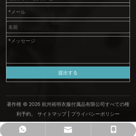
提出する
著作権 ©
2026
杭州裕明衣服付属品有限公司すべての権
利予約。
サイトマップ
|
プライバシーポリシー
ym@yumingtrade.com
+86-138-6862-8249
+86 13868628249