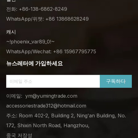
전화: +86-138-6862-8249
WhatsApp/위챗: +86 13868628249
캐시
~!phoenix_var89_0!~
WhatsApp/Wechat: +86 15967795775
뉴스레터에 가입하세요
구독하다
이메일:
ym@yumingtrade.com
accessoriestrade312@hotmail.com
주소: Room 402-2, Building 2, Ning'an Building, No.
172, Shixin North Road, Hangzhou,
중국 저장성