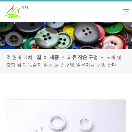
현재 위치:
집
»
제품
»
의류 작은 구멍
»
도매 맞
춤형 금속 녹슬지 않는 둥근 구멍 알루미늄 구멍 판매