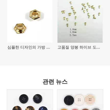
 타원형 작은 구멍
심플한 디자인의 가방 신발 및 의류 도금 육각 구멍 판매
고품질 양봉 하이브 도구 가죽 고리 금속 미니 3mm 꿀벌 프레임 작은 구멍
관련 뉴스