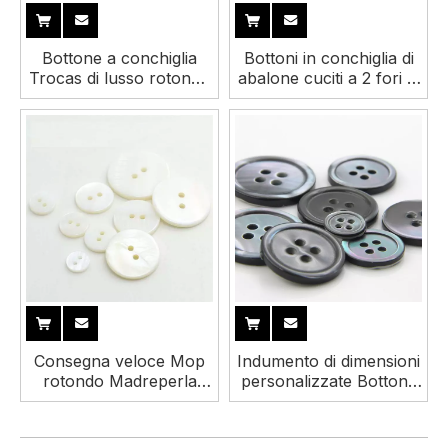
Bottone a conchiglia
Bottoni in conchiglia di
Trocas di lusso rotondo
abalone cuciti a 2 fori di
fantasia a 2 fori 4 fori di
colore personalizzato
dimensioni
per abbigliamento
personalizzate per
camicia
Consegna veloce Mop
Indumento di dimensioni
rotondo Madreperla
personalizzate Bottone
Abito da cucito
a conchiglia a 4 fori in
Abbigliamento Camicia
vera madreperla per
Bottone a conchiglia
camicia