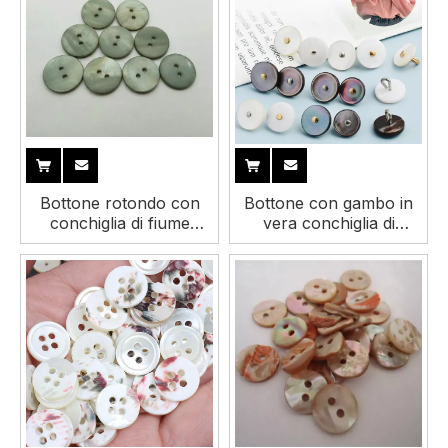
Bottone rotondo con
Bottone con gambo in
conchiglia di fiume
vera conchiglia di
spray grigio a due fori di
piccola perla
alta qualità per
all'ingrosso all'ingrosso
abbigliamento
per camicia da donna