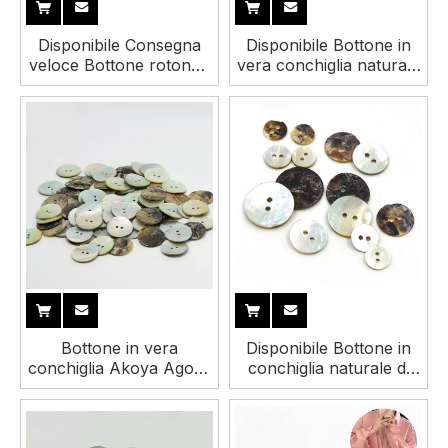
Disponibile Consegna
Disponibile Bottone in
veloce Bottone rotondo
vera conchiglia naturale
naturale con conchiglia
a forma di cuore ovale
di fiume viola o bianco di
quadrato con stella a
alta qualità per camicia
forma di fiore
all'ingrosso all'ingrosso
per camicia
Bottone in vera
Disponibile Bottone in
conchiglia Akoya Agoya
conchiglia naturale di
naturale di vendita calda
Agoya all'ingrosso per
all'ingrosso di alta
camicie
qualità per camicia