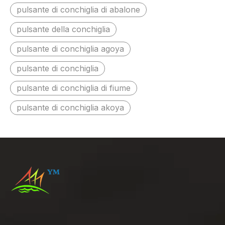
bianco
pulsante di conchiglia di abalone
pulsante della conchiglia
pulsante di conchiglia agoya
pulsante di conchiglia
pulsante di conchiglia di fiume
pulsante di conchiglia akoya