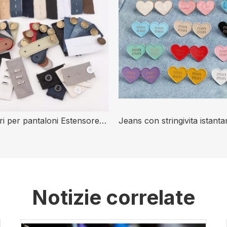
Accessori per pantaloni Estensore per vita in pelle sintetica in tessuto metallico Estensore per bottoni jeans regolabile senza cuciture
Notizie correlate