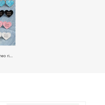
Jeans con stringivita istantaneo rimovibile in 2 parti che regolano i bottoni a forma di cuore per pantaloni larghi