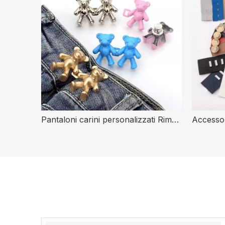
Pantaloni carini personalizzati Rimovibili Vita istantanea Jeans Pin Bottoni orsetto regolabili