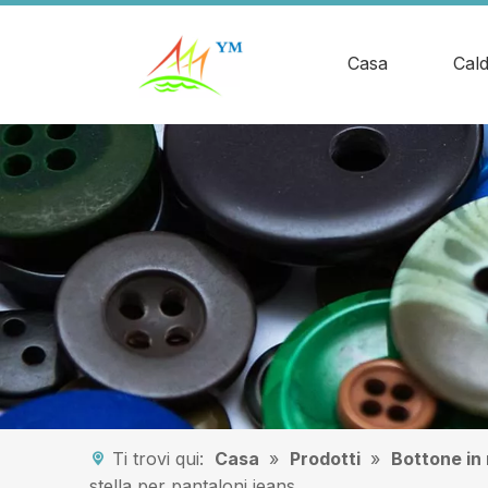
Casa
Cal
Ti trovi qui:
Casa
»
Prodotti
»
Bottone in
stella per pantaloni jeans