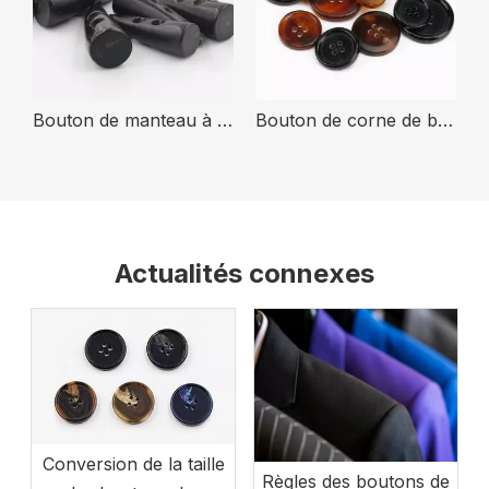
trous pour vêtements
Bouton de manteau à bascule vierge en os de corne véritable de buffle de couture personnalisé à 2 trous
Bouton de corne de bœuf de vache, fabricant professionnel personnalisé, vente en gros, pour vêtements
Actualités connexes
Conversion de la taille
Règles des boutons de