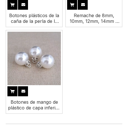
Botones plásticos de la
Remache de 8mm,
caña de la perla de la
10mm, 12mm, 14mm y
forma de la bóveda del
16mm, moda DIY,
efecto de la perla de
botones de perlas sin
imitación del estilo
coser para ropa
simple del color
personalizado para
decorativos
Botones de mango de
plástico de capa inferior
de metal perla de color
de tamaño
personalizado para