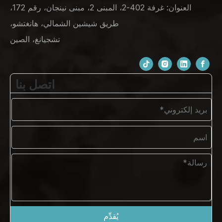
العنوان: غرفة 402-2، المبنى 2، مبنى نينجان، رقم 172،
طريق شيشين الشمالي، هانغتشو،
تشجيانغ، الصين
اتصل بنا
يُقدِّم