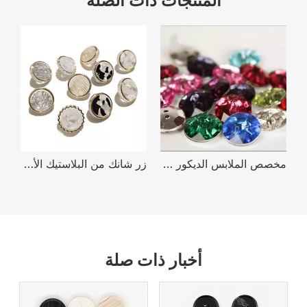
المنتجات ذات الصلة
مخصص الملابس الديكور جولة الاكريليك شقة الظهر حجر الراين كريستال الماس زر القميص
زر شانك من البلاستيك الأكريليك عالي الجودة 11.5 مم 12.5 مم للملابس
أخبار ذات صلة