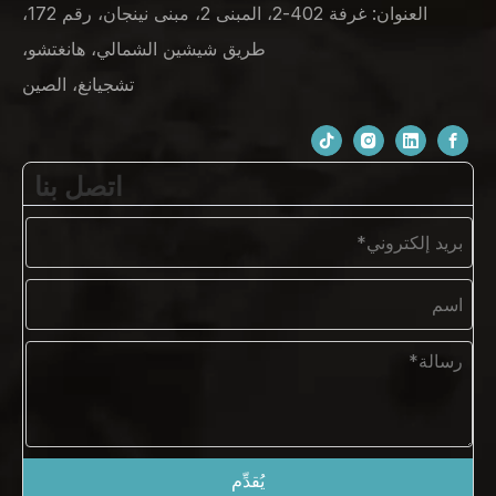
العنوان: غرفة 402-2، المبنى 2، مبنى نينجان، رقم 172،
طريق شيشين الشمالي، هانغتشو،
تشجيانغ، الصين
اتصل بنا
يُقدِّم