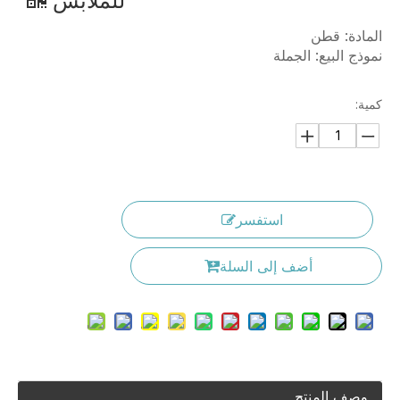
للملابس
المادة: قطن
نموذج البيع: الجملة
كمية:
استفسر
أضف إلى السلة
وصف المنتج