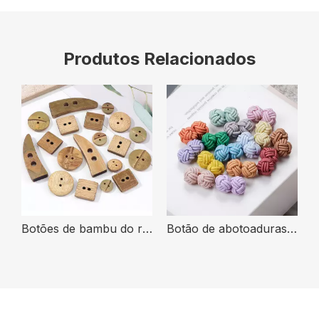
Produtos Relacionados
Botões de bambu do revestimento quadrado redondo amigável de Eco para a roupa
Botão de abotoaduras artesanais com nó de corda elástica multicolorida para camisa
Botões naturais amigáveis ​​da porca de Tagua Corozo de 4 furos de Eco para a roupa