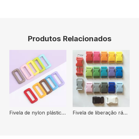
Produtos Relacionados
Fivela de nylon plástica colorida interna da correia do retângulo da curvatura do tamanho 20mm 25mm
Fivela de liberação rápida colorida de tamanho de cor personalizada Fivelas de liberação lateral de plástico ajustável para bolsa