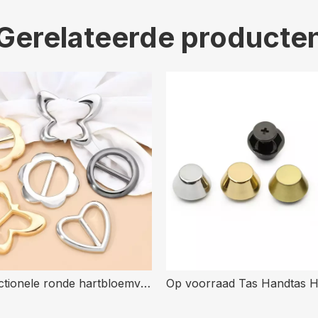
Gerelateerde producte
Multifunctionele ronde hartbloemvorm Eenvoudige modestijl Metalen decoratieve gesp voor kleding en sjaal