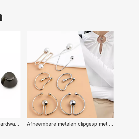
n
Op voorraad Tas Handtas Hardware Accessoires Decoratieve emmervorm 10 mm metalen stud klinknagel met schroefsluiting
Afneembare metalen clipgesp met onregelmatige vorm voor badkleding, zwemkleding, kledingsjaal