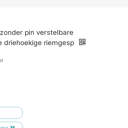
zonder pin verstelbare
e driehoekige riemgesp
el
agen