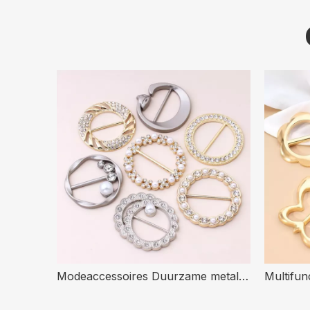
Onregelmatige vorm goud metaal mode-decoratie beha gespen connectoren voor bikini badmode accessoires
Modeaccessoires Duurzame metalen decoratieve gesp voor kledingsjaal met strass