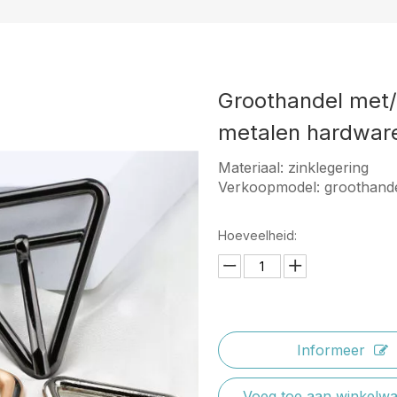
Groothandel met/
metalen hardwar
Materiaal: zinklegering
Verkoopmodel: groothand
Hoeveelheid:
Informeer
Voeg toe aan winkelw