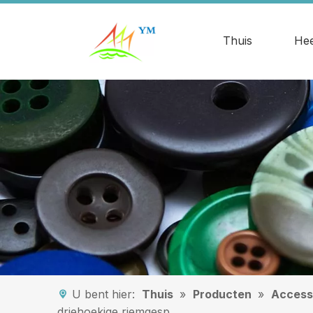
Thuis
Hee
U bent hier:
Thuis
»
Producten
»
Access
driehoekige riemgesp