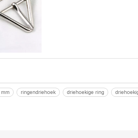
5 mm
ringendriehoek
driehoekige ring
driehoeki