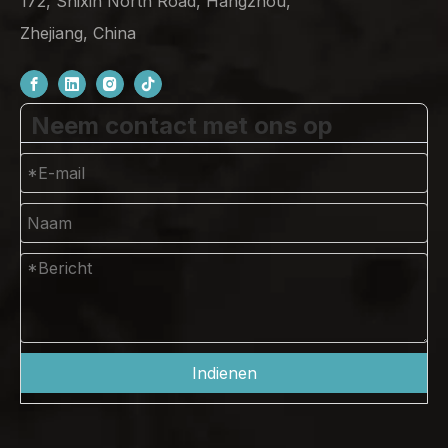
172, Shixin North Road, Hangzhou,
Zhejiang, China
Neem contact met ons op
Indienen