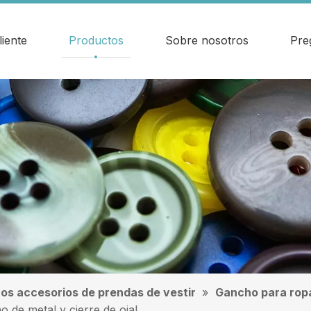
liente
Productos
Sobre nosotros
Pre
os accesorios de prendas de vestir
»
Gancho para rop
de metal y cierre de ojal