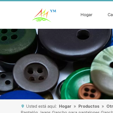
Hogar
Ca
Usted está aquí:
Hogar
»
Productos
»
Otr
Pantalón Jeans Gancho para pantalones Gancho 