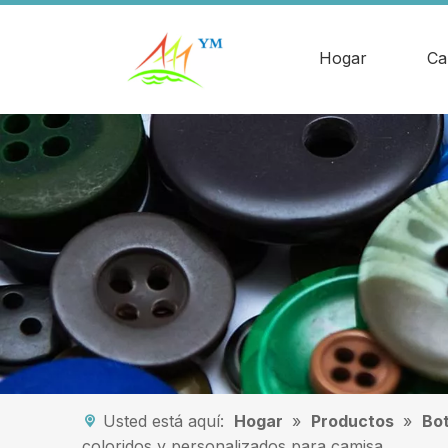
Hogar
Ca
Usted está aquí:
Hogar
»
Productos
»
Bot
coloridos y personalizados para camisa