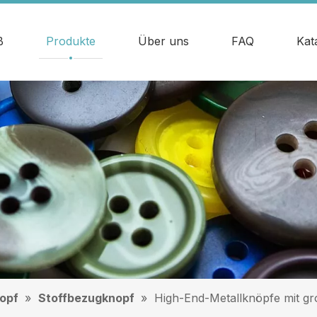
ß
Produkte
Über uns
FAQ
Kat
opf
»
Stoffbezugknopf
»
High-End-Metallknöpfe mit g