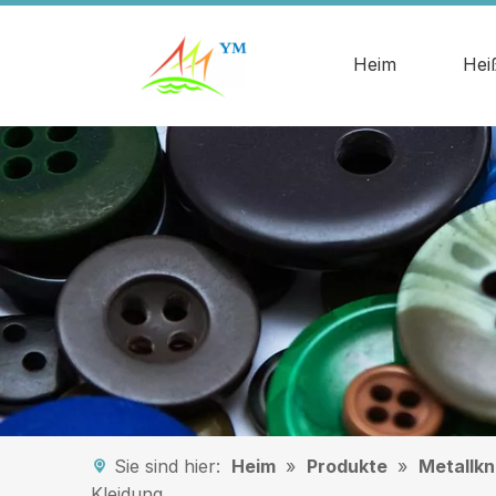
Heim
Hei
Sie sind hier:
Heim
»
Produkte
»
Metallkn
Kleidung